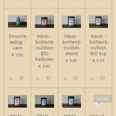
Smooth
Ydolo -
Ydolo -
Ydolo -
iedog -
bottenb
bottenb
bottenb
Lam
ouillion
ouillon
oullion
BIO
eland
BIO kip
€ 3,95
kalkoen
€ 3,95
€ 3,75
€ 3,95
In winkelwagen
In winkelwagen
In winkelwagen
In winkelwag
Nieuw