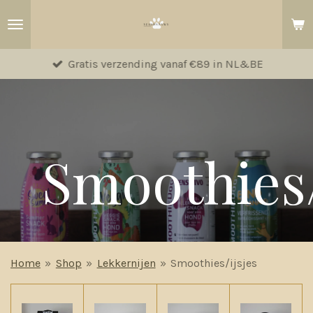
Ga
direct
naar
Gratis verzending vanaf €89 in NL&BE
de
hoofdinhoud
Smoothies/
Home
»
Shop
»
Lekkernijen
»
Smoothies/ijsjes