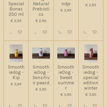
Special
Natural
ndje
€ 3,95
Bones
Prebioti
€ 3,95
250 ml
cs
€ 2,95
€ 2,95
Houd mij op de hoogte
Houd mij op de hoogte
In winkelwagen
In winkelwag
Smooth
Smooth
Smooth
Smooth
iedog -
ieDog -
ieDog -
iedog -
Kip
Sensitiv
Sweet
special
o paard
summe
edition
€ 3,95
r
winter
€ 3,95
€ 3,95
€ 3,95
In winkelwagen
In winkelwagen
In winkelwagen
In winkelwag