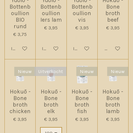
Ydolo -
Ydolo -
Ydolo -
Hokuō -
Bottenb
Bottenb
Bottenb
Bone
oullion
oullion
oullion
broth
BIO
Iers lam
vis
beef
rund
€ 3,95
€ 3,95
€ 3,95
€ 3,75
In winkelwagen
In winkelwagen
In winkelwagen
Houd mij op
Nieuw
Uitverkocht
Nieuw
Nieuw
Hokuō -
Hokuō -
Hokuō -
Hokuō -
Bone
Bone
Bone
Bone
broth
broth
broth
broth
chicken
elk
fish
lamb
€ 3,95
€ 3,95
€ 3,95
€ 3,95