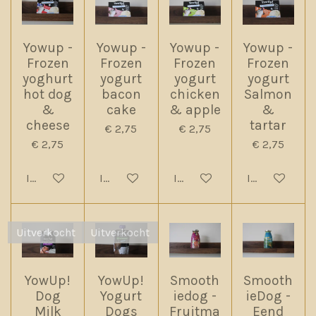
Yowup -
Yowup -
Yowup -
Yowup -
Frozen
Frozen
Frozen
Frozen
yoghurt
yogurt
yogurt
yogurt
hot dog
bacon
chicken
Salmon
&
cake
& apple
&
cheese
tartar
€ 2,75
€ 2,75
€ 2,75
€ 2,75
In winkelwagen
In winkelwagen
In winkelwagen
In winkelwag
Uitverkocht
Uitverkocht
YowUp!
YowUp!
Smooth
Smooth
Dog
Yogurt
iedog -
ieDog -
Milk
Dogs
Fruitma
Eend