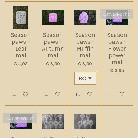
Uitverkocht
Season
Season
Season
Season
paws -
paws -
paws -
paws -
Leaf
Autumn
Muffin
Flower
mal
mal
mal
power
mal
€ 4,95
€ 3,50
€ 3,50
€ 3,95
In winkelwagen
In winkelwagen
In winkelwagen
Houd mij op
Uitverkocht