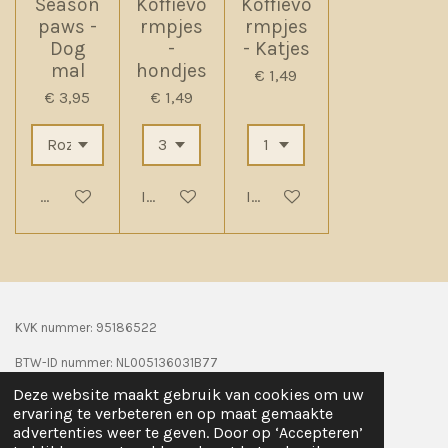
Season
Koffievo
Koffievo
paws -
rmpjes
rmpjes
Dog
-
- Katjes
mal
hondjes
€ 1,49
€ 3,95
€ 1,49
Houd mij op de hoogte
In winkelwagen
In winkelwagen
KVK nummer: 95186522
BTW-ID nummer:
NL005136031B77
Deze website maakt gebruik van cookies om uw
Wij doen mee aan de KOR en rekenen u daarom geen BTW
ervaring te verbeteren en op maat gemaakte
advertenties weer te geven. Door op ‘Accepteren’
© 2024 Seasonpaws