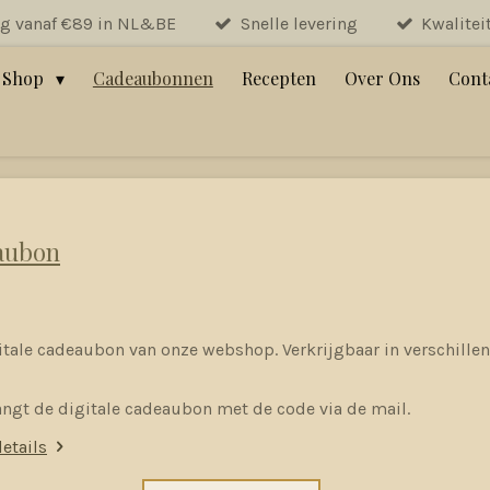
ng vanaf €89 in NL&BE
Snelle levering
Kwalitei
Shop
Cadeaubonnen
Recepten
Over Ons
Cont
aubon
itale cadeaubon van onze webshop. Verkrijgbaar in verschille
angt de digitale cadeaubon met de code via de mail.
details