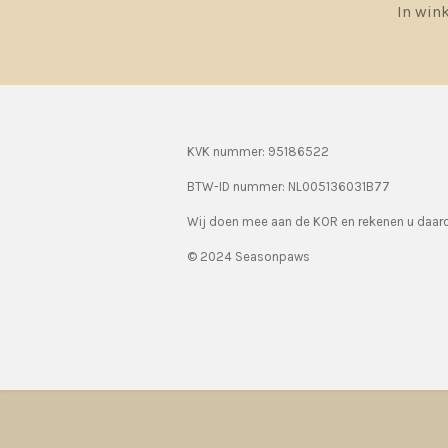
In win
KVK nummer: 95186522
BTW-ID nummer:
NL005136031B77
Wij doen mee aan de KOR en rekenen u daa
© 2024 Seasonpaws