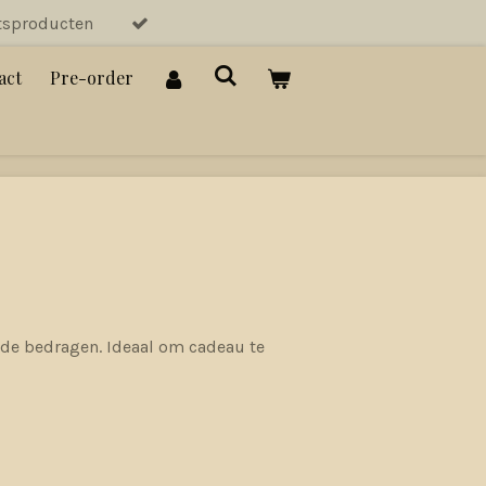
tsproducten
act
Pre-order
nde bedragen. Ideaal om cadeau te