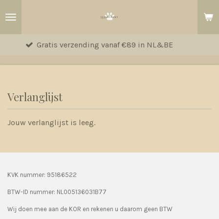
Ga
direct
naar
Gratis verzending vanaf €89 in NL&BE
de
hoofdinhoud
Verlanglijst
Jouw verlanglijst is leeg.
KVK nummer: 95186522
BTW-ID nummer:
NL005136031B77
Wij doen mee aan de KOR en rekenen u daarom geen BTW