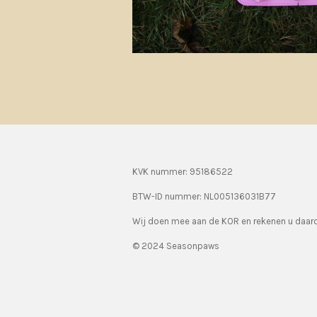
KVK nummer: 95186522
BTW-ID nummer:
NL005136031B77
Wij doen mee aan de KOR en rekenen u daa
© 2024 Seasonpaws