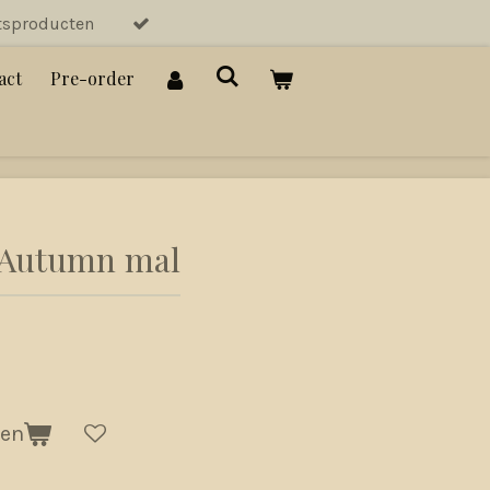
tsproducten
act
Pre-order
 Autumn mal
gen