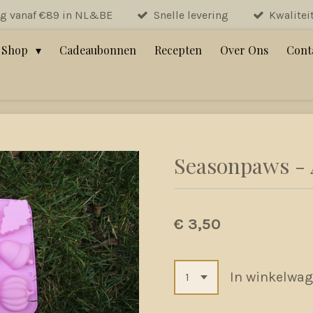
ng vanaf €89 in NL&BE
Snelle levering
Kwalitei
Shop
Cadeaubonnen
Recepten
Over Ons
Cont
Seasonpaws -
€ 3,50
In winkelwa