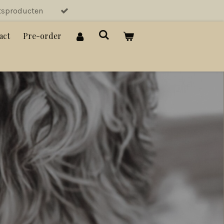
tsproducten
act
Pre-order