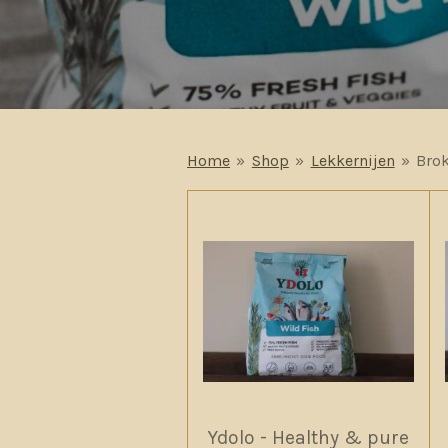
Home
»
Shop
»
Lekkernijen
»
Bro
Ydolo - Healthy & pure