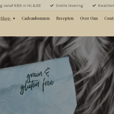
ng vanaf €89 in NL&BE
Snelle levering
Kwalitei
Shop
Cadeaubonnen
Recepten
Over Ons
Cont