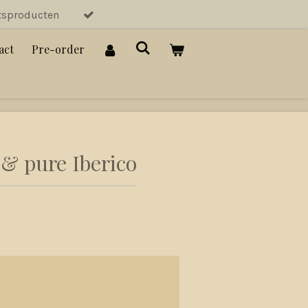
tsproducten
act
Pre-order
 & pure Iberico