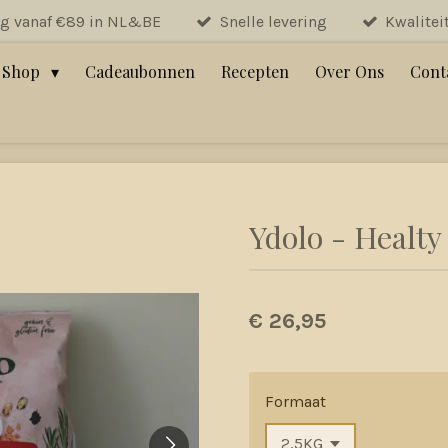
ng vanaf €89 in NL&BE
Snelle levering
Kwalitei
Shop
Cadeaubonnen
Recepten
Over Ons
Cont
Ydolo - Healty
€ 26,95
Formaat