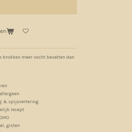
gen
e brokken meer vocht bevatten dan
eren
allergeen
g & spijsvertering
lijk recept
, GMO
el, gisten