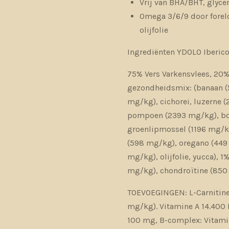
Vrij van BHA/BHT, glyce
Omega 3/6/9 door forelo
olijfolie
Ingrediënten YDOLO Iberic
75% Vers Varkensvlees, 20%
gezondheidsmix: (banaan (
mg/kg), cichorei, luzerne 
pompoen (2393 mg/kg), bo
groenlipmossel (1196 mg/k
(598 mg/kg), oregano (449 
mg/kg), olijfolie, yucca), 1
mg/kg), chondroïtine (85
TOEVOEGINGEN: L-Carnitine
mg/kg). Vitamine A 14.400 I
100 mg, B-complex: Vitamin