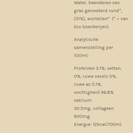
Water, beenderen van
gras gevoederd rund*,
(31%), wortellen* (* = van
bio boerderijen)
Analytische
samenstelling per
100ml:
Proteïnen 3.1%, vetten,
0%, ruwe vezels 0%,
ruwe as 0.1%,
vochtigheid 96.8%
natrium
30.5mg, collageen
900mg
Energie: 12kcal/100ml