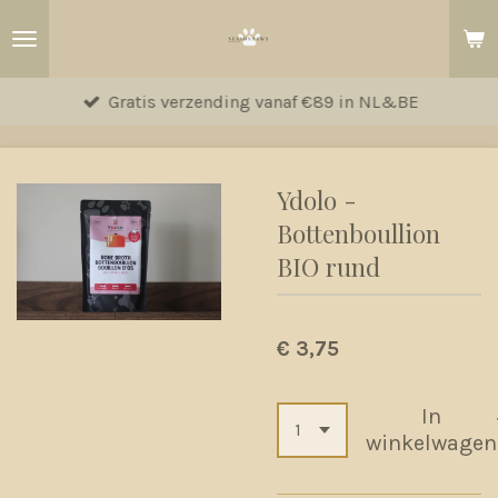
Ga
direct
naar
Gratis verzending vanaf €89 in NL&BE
de
hoofdinhoud
Ydolo -
Bottenboullion
BIO rund
€ 3,75
In
winkelwagen