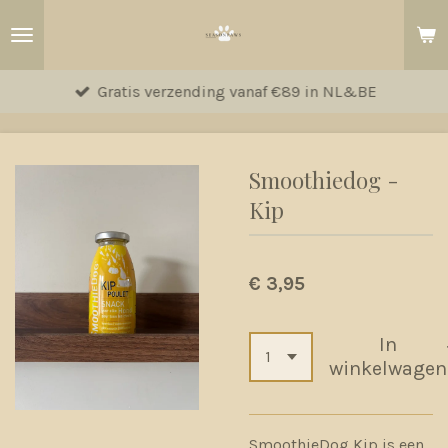
Ga
direct
naar
Gratis verzending vanaf €89 in NL&BE
de
hoofdinhoud
Smoothiedog -
Kip
€ 3,95
In
winkelwagen
SmoothieDog Kip is een