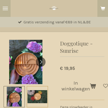
Ga
direct
naar
Gratis verzending vanaf €89 in NL&BE
de
hoofdinhoud
Doggotique -
Sunrise
€ 19,95
In
winkelwagen
Deze slowfeeder is