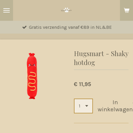
Ga
direct
naar
Gratis verzending vanaf €89 in NL&BE
de
hoofdinhoud
Hugsmart - Shaky
hotdog
€ 11,95
In
winkelwagen