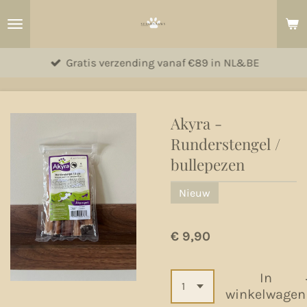
Ga
direct
naar
Gratis verzending vanaf €89 in NL&BE
de
hoofdinhoud
Akyra -
Runderstengel /
bullepezen
Nieuw
€ 9,90
In
winkelwagen