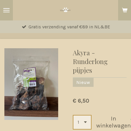
Ga
direct
naar
Gratis verzending vanaf €89 in NL&BE
de
hoofdinhoud
Akyra -
Runderlong
pijpjes
Nieuw
€ 6,50
In
winkelwagen