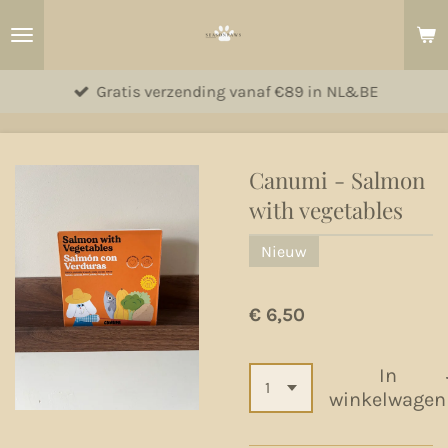
Ga
direct
naar
Gratis verzending vanaf €89 in NL&BE
de
hoofdinhoud
Canumi - Salmon
with vegetables
Nieuw
€ 6,50
In
winkelwagen