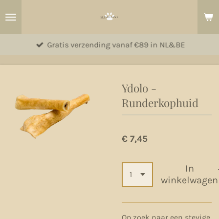
Ga
direct
naar
Gratis verzending vanaf €89 in NL&BE
de
hoofdinhoud
Ydolo -
Runderkophuid
€ 7,45
In
winkelwagen
Op zoek naar een stevige