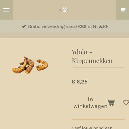
Ga
direct
naar
Gratis verzending vanaf €89 in NL&BE
de
hoofdinhoud
Ydolo -
Kippennekken
€ 6,25
In
winkelwagen
Geef jouw hond een