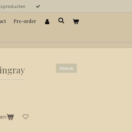
tsproducten
act
Pre-order
ingray
Nieuw
gen