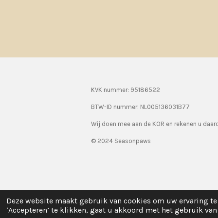
KVK nummer: 95186522
BTW-ID nummer:
NL005136031B77
Wij doen mee aan de KOR en rekenen u daa
© 2024 Seasonpaws
Deze website maakt gebruik van cookies om uw ervaring te 
‘Accepteren’ te klikken, gaat u akkoord met het gebruik van 