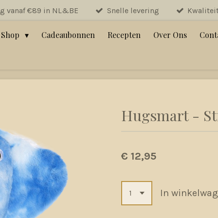
ng vanaf €89 in NL&BE
Snelle levering
Kwalitei
Shop
Cadeaubonnen
Recepten
Over Ons
Cont
Hugsmart - St
€ 12,95
In winkelwa