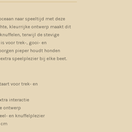
oceaan naar speeltijd met deze
chte, kleurrijke ontwerp maakt dit
knuffelen, terwijl de stevige
is voor trek-, gooi- en
rborgen pieper houdt honden
xtra speelplezier bij elke beet.
aart voor trek- en
tra interactie
he ontwerp
eel- en knuffelplezier
5 cm