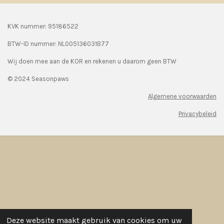
KVK nummer: 95186522
BTW-ID nummer:
NL005136031B77
Wij doen mee aan de KOR en rekenen u daarom geen BTW
© 2024 Seasonpaws
Algemene voorwaarden
Privacybeleid
Deze website maakt gebruik van cookies om uw