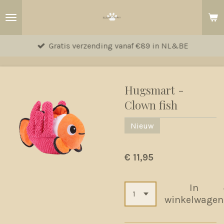
Ga
direct
naar
Gratis verzending vanaf €89 in NL&BE
de
hoofdinhoud
Hugsmart -
Clown fish
Nieuw
€ 11,95
In
winkelwagen