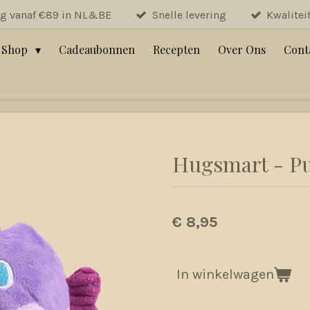
ng vanaf €89 in NL&BE
Snelle levering
Kwalitei
Shop
Cadeaubonnen
Recepten
Over Ons
Cont
Hugsmart - Puf
€ 8,95
In winkelwagen