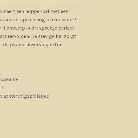
mbineert een noppenbal met een
waardoor spelen nóg leuker wordt!
n-1 ontwerp is dit speeltje perfect
achtervolgen. De stevige bal zorgt
ijl de pluche afwerking extra
nspeeltje
nt
n achtervolgspelletjes
m