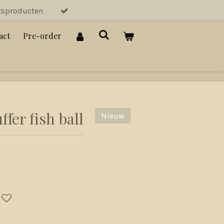
tsproducten
act
Pre-order
fer fish ball
Nieuw