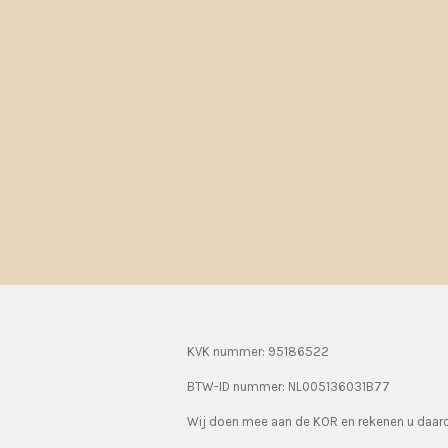
KVK nummer: 95186522
BTW-ID nummer:
NL005136031B77
Wij doen mee aan de KOR en rekenen u daa