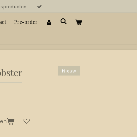
tsproducten
act
Pre-order
bster
Nieuw
gen