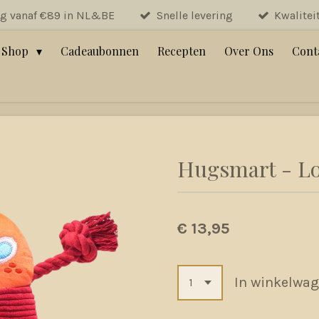
ng vanaf €89 in NL&BE
Snelle levering
Kwalitei
Shop
Cadeaubonnen
Recepten
Over Ons
Cont
Hugsmart - Lo
€ 13,95
In winkelwa