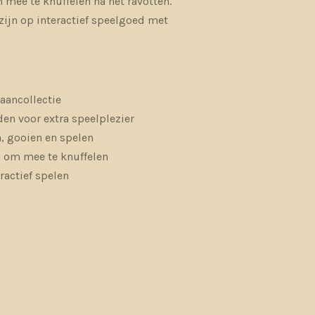
mee te knuffelen na het ravotten.
zijn op interactief speelgoed met
aancollectie
en voor extra speelplezier
, gooien en spelen
jn om mee te knuffelen
ractief spelen