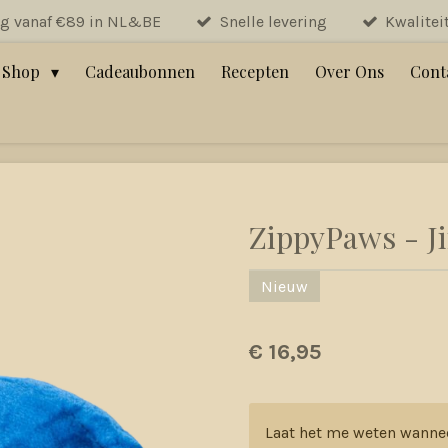
ng vanaf €89 in NL&BE
Snelle levering
Kwalitei
Shop
Cadeaubonnen
Recepten
Over Ons
Cont
ZippyPaws - J
Nieuw
€ 16,95
Laat het me weten wanne