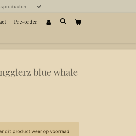
tsproducten
act
Pre-order
ingglerz blue whale
er dit product weer op voorraad