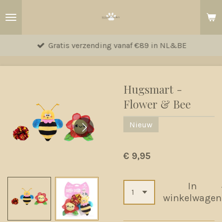
Ga
direct
naar
Gratis verzending vanaf €89 in NL&BE
de
hoofdinhoud
Hugsmart -
Flower & Bee
Nieuw
€ 9,95
In
winkelwagen