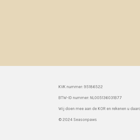
KVK nummer: 95186522
BTW-ID nummer:
NL005136031B77
Wij doen mee aan de KOR en rekenen u daa
© 2024 Seasonpaws