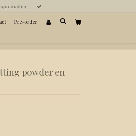
tsproducten
act
Pre-order
tting powder en