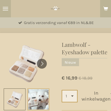
Ga
direct
naar
Gratis verzending vanaf €89 in NL&BE
de
hoofdinhoud
Lambwolf -
Eyeshadow palette
Nieuw
€ 16,99
€ 18,99
In
winkelwagen