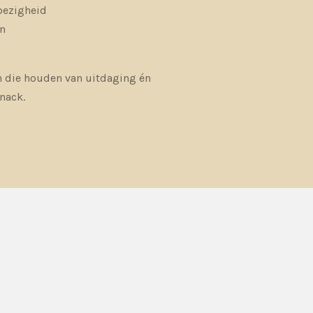
bezigheid
en
 die houden van uitdaging én
nack.