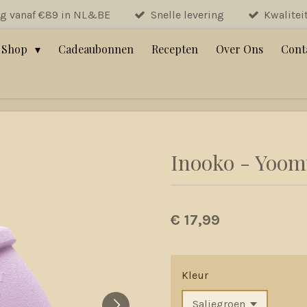
ng vanaf €89 in NL&BE
Snelle levering
Kwalitei
Shop
Cadeaubonnen
Recepten
Over Ons
Cont
Inooko - Yoom
€ 17,99
Kleur