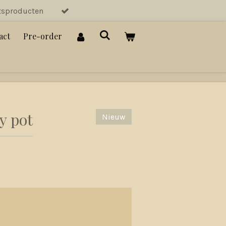
tsproducten
act
Pre-order
y pot
Nieuw