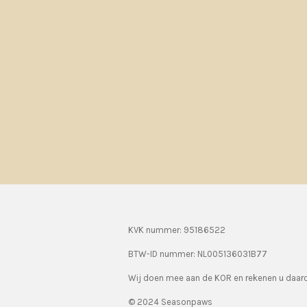
KVK nummer: 95186522
BTW-ID nummer:
NL005136031B77
Wij doen mee aan de KOR en rekenen u daa
© 2024 Seasonpaws