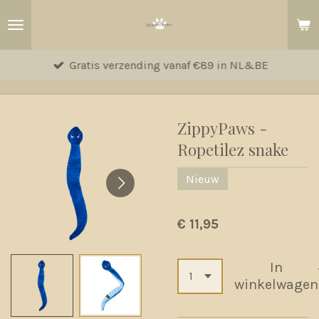
Ga
direct
naar
Gratis verzending vanaf €89 in NL&BE
de
hoofdinhoud
ZippyPaws -
Ropetilez snake
Nieuw
€ 11,95
In
winkelwagen