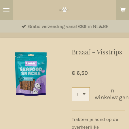
Ga
direct
naar
Gratis verzending vanaf €89 in NL&BE
de
hoofdinhoud
Braaaf - Visstrips
€ 6,50
In
winkelwagen
Trakteer je hond op de
overheerlijke