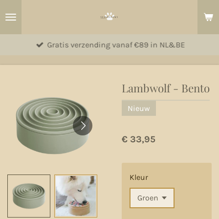
Ga
direct
naar
Gratis verzending vanaf €89 in NL&BE
de
hoofdinhoud
Lambwolf - Bento
Nieuw
€ 33,95
Kleur