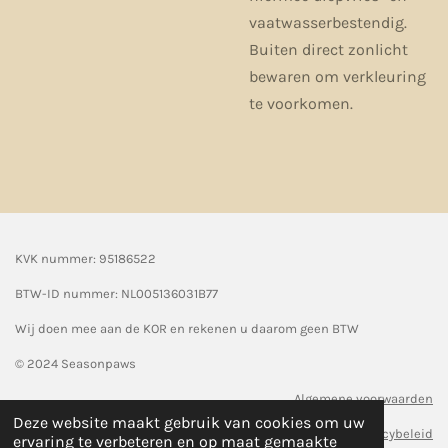
vaatwasserbestendig.
Buiten direct zonlicht
bewaren om verkleuring
te voorkomen.
KVK nummer: 95186522
BTW-ID nummer:
NL005136031B77
Wij doen mee aan de KOR en rekenen u daarom geen BTW
© 2024 Seasonpaws
Algemene voorwaarden
Deze website maakt gebruik van cookies om uw
Privacybeleid
ervaring te verbeteren en op maat gemaakte