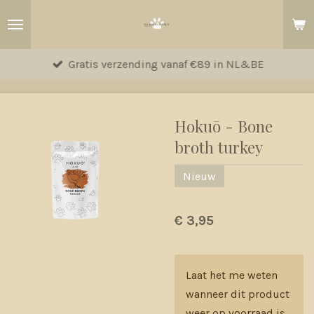
Ga
direct
naar
Gratis verzending vanaf €89 in NL&BE
de
hoofdinhoud
Hokuō - Bone
broth turkey
Nieuw
€ 3,95
Laat het me weten
wanneer dit product
weer op voorraad is.