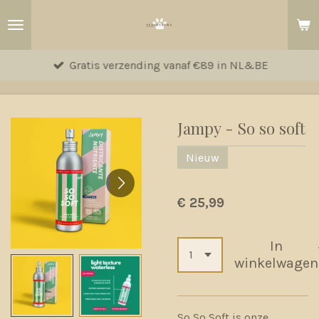
Ga
direct
naar
Gratis verzending vanaf €89 in NL&BE
de
hoofdinhoud
Jampy - So so soft
Nieuw
€ 25,99
In
winkelwagen
So So Soft is onze