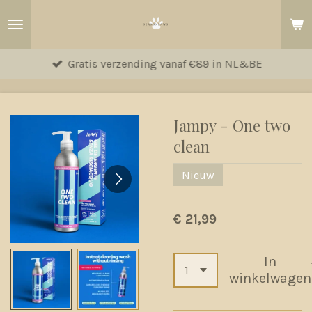
Ga
direct
naar
Gratis verzending vanaf €89 in NL&BE
de
hoofdinhoud
Jampy - One two
clean
Nieuw
€ 21,99
In
winkelwagen