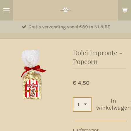
Ga
direct
naar
Gratis verzending vanaf €89 in NL&BE
de
hoofdinhoud
Dolci Impronte -
Popcorn
€ 4,50
In
winkelwagen
Furfect voor