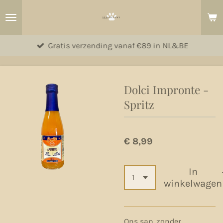
Ga
direct
naar
Gratis verzending vanaf €89 in NL&BE
de
hoofdinhoud
Dolci Impronte -
Spritz
€ 8,99
In
winkelwagen
Ons sap, zonder