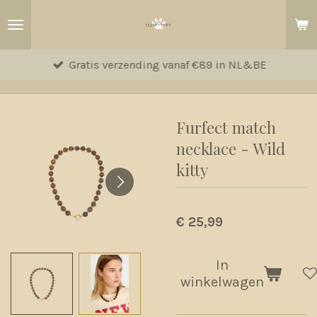
Ga
direct
naar
Gratis verzending vanaf €89 in NL&BE
de
hoofdinhoud
Furfect match
necklace - Wild
kitty
€ 25,99
In
winkelwagen