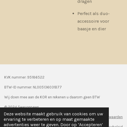
dragen
Perfect als duo-
accessoire voor
baasje en dier
KVK nummer: 95186522
BTW-ID nummer:
NL005136031B77
Wij doen mee aan de KOR en rekenen u daarom geen BTW
© 2024 Seasonpaws
Deze website maakt gebruik van cookies om uw
Algemene voorwaarden
ervaring te verbeteren en op maat gemaakte
advertenties weer te geven. Door op ‘Accepteren’
Privacybeleid