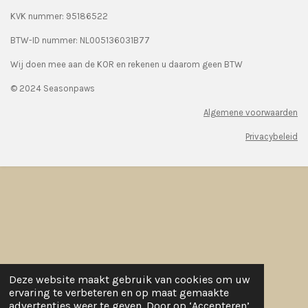
KVK nummer: 95186522
BTW-ID nummer:
NL005136031B77
Wij doen mee aan de KOR en rekenen u daarom geen BTW
© 2024 Seasonpaws
Algemene voorwaarden
Privacybeleid
Deze website maakt gebruik van cookies om uw
ervaring te verbeteren en op maat gemaakte
advertenties weer te geven. Door op ‘Accepteren’