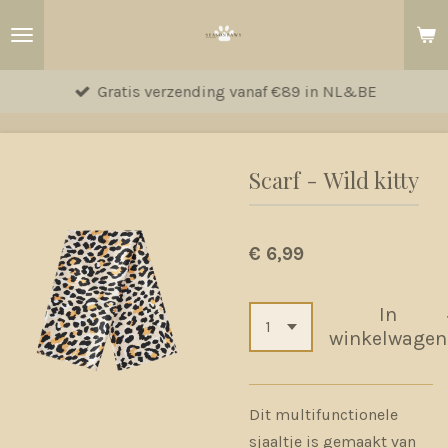
Ga
direct
naar
Gratis verzending vanaf €89 in NL&BE
de
hoofdinhoud
Scarf - Wild kitty
€ 6,99
In
winkelwagen
Dit multifunctionele
sjaaltje is gemaakt van