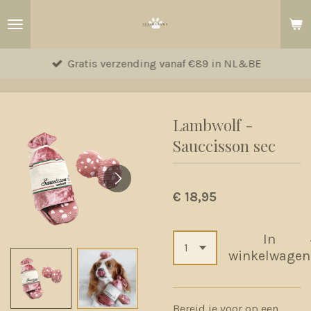
Ga
direct
naar
Gratis verzending vanaf €89 in NL&BE
de
hoofdinhoud
Lambwolf -
Sauccisson sec
€ 18,95
In
winkelwagen
Bereid je voor op een