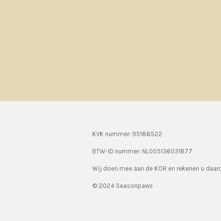
KVK nummer: 95186522
BTW-ID nummer:
NL005136031B77
Wij doen mee aan de KOR en rekenen u daa
© 2024 Seasonpaws