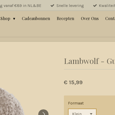
ng vanaf €89 in NL&BE
Snelle levering
Kwalitei
Shop
Cadeaubonnen
Recepten
Over Ons
Cont
Lambwolf - G
€ 15,99
Formaat