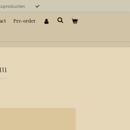
tsproducten
act
Pre-order
uu