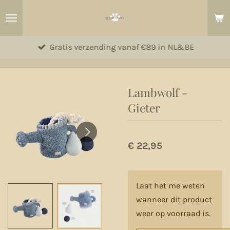
Ga
direct
naar
Gratis verzending vanaf €89 in NL&BE
de
hoofdinhoud
Lambwolf -
Gieter
€ 22,95
Laat het me weten
wanneer dit product
weer op voorraad is.