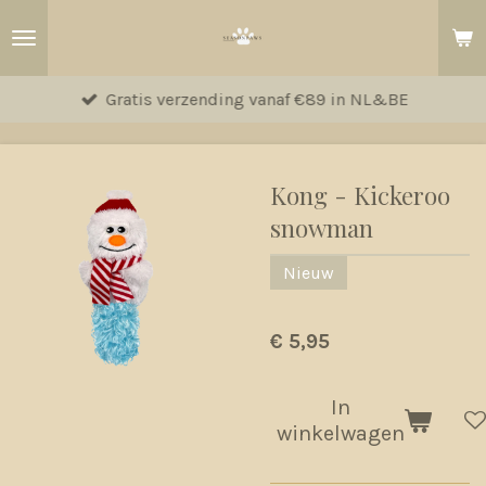
Ga
direct
naar
Gratis verzending vanaf €89 in NL&BE
de
hoofdinhoud
Kong - Kickeroo
snowman
Nieuw
€ 5,95
In
winkelwagen