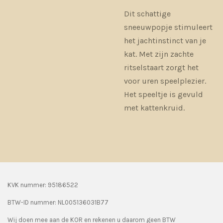
Dit schattige
sneeuwpopje stimuleert
het jachtinstinct van je
kat. Met zijn zachte
ritselstaart zorgt het
voor uren speelplezier.
Het speeltje is gevuld
met kattenkruid.
KVK nummer: 95186522
BTW-ID nummer:
NL005136031B77
Wij doen mee aan de KOR en rekenen u daarom geen BTW