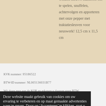
te spelen, snuffelen,
achtervolgen en apporteren
met onze pepper met
traktatiesleuven voor
neuswerk! 12,5 cm x 11,5
cm
KVK nummer: 95186522
BTW-ID nummer:
NL005136031B77
Wij doen mee aan de KOR en rekenen u daarom geen BTW
Deze website maakt gebruik van cookies om uw
© 2024 Seasonpaws
ervaring te verbeteren en op maat gemaakte advertenties
weer te geven. Door op ‘Accepteren’ te klikken, gaat u