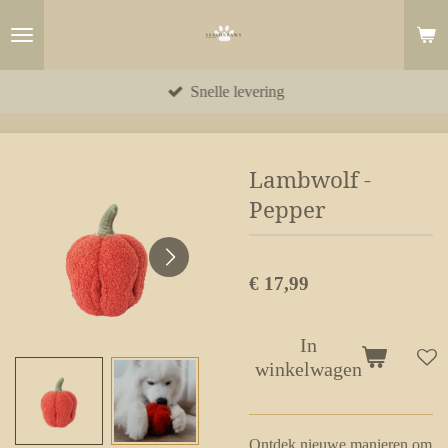
Ga
direct
naar
Snelle levering
de
hoofdinhoud
Lambwolf -
Pepper
€ 17,99
In
winkelwagen
Ontdek nieuwe manieren om