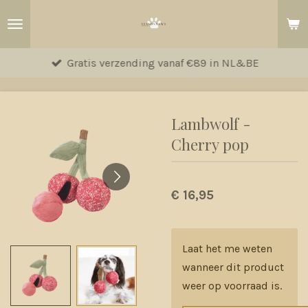
Ga
direct
naar
Gratis verzending vanaf €89 in NL&BE
de
hoofdinhoud
Lambwolf -
Cherry pop
€ 16,95
Laat het me weten
wanneer dit product
weer op voorraad is.