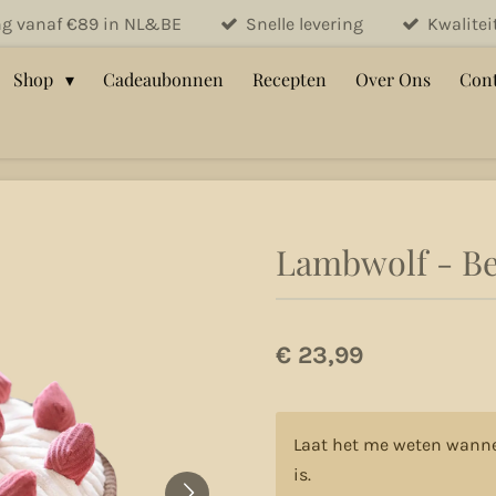
ng vanaf €89 in NL&BE
Snelle levering
Kwalite
Shop
Cadeaubonnen
Recepten
Over Ons
Cont
Lambwolf - Be
€ 23,99
Laat het me weten wanne
is.