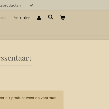
itsproducten
act
Pre-order
ssentaart
er dit product weer op voorraad