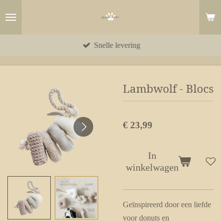
Ga
direct
naar
Snelle levering
de
hoofdinhoud
Lambwolf - Blocs
€ 23,99
In
winkelwagen
Geïnspireerd door een liefde
voor donuts en