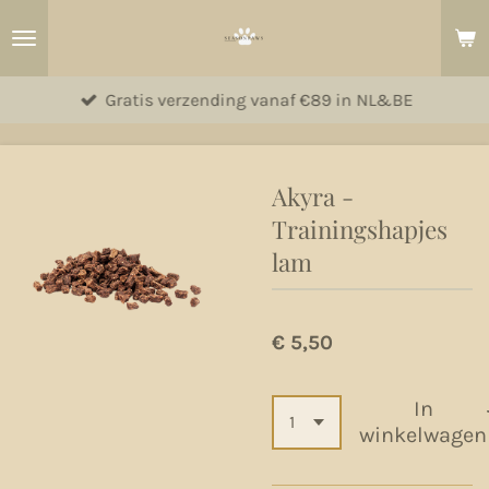
Ga
direct
naar
Gratis verzending vanaf €89 in NL&BE
de
hoofdinhoud
Akyra -
Trainingshapjes
lam
€ 5,50
In
winkelwagen