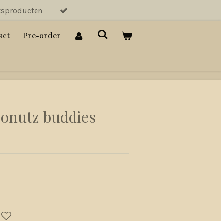
tsproducten
act
Pre-order
onutz buddies