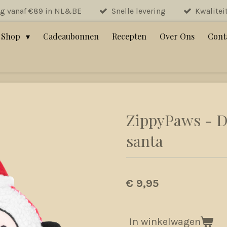
ng vanaf €89 in NL&BE
Snelle levering
Kwalitei
Shop
Cadeaubonnen
Recepten
Over Ons
Cont
ZippyPaws - D
santa
€ 9,95
In winkelwagen