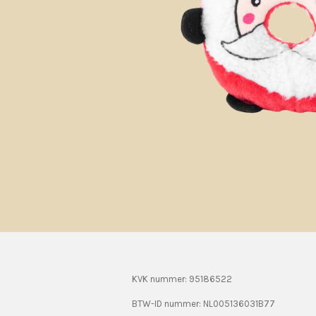
KVK nummer: 95186522
BTW-ID nummer:
NL005136031B77