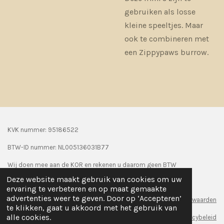
gebruiken als losse
kleine speeltjes. Maar
ook te combineren met
een Zippypaws burrow.
KVK nummer: 95186522
BTW-ID nummer:
NL005136031B77
Wij doen mee aan de KOR en rekenen u daarom geen BTW
Deze website maakt gebruik van cookies om uw
© 2024 Seasonpaws
ervaring te verbeteren en op maat gemaakte
advertenties weer te geven. Door op ‘Accepteren’
Algemene voorwaarden
te klikken, gaat u akkoord met het gebruik van
alle cookies.
Privacybeleid