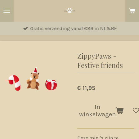
Ga
direct
naar
Gratis verzending vanaf €89 in NL&BE
de
hoofdinhoud
ZippyPaws -
Festive friends
€ 11,95
In
winkelwagen
Deze mini's zijn te