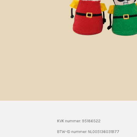
KVK nummer: 95186522
BTW-ID nummer:
NL005136031B77