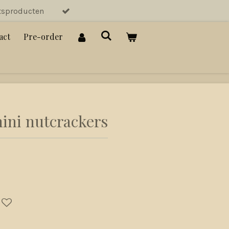
tsproducten
act
Pre-order
ini nutcrackers