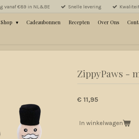
ng vanaf €89 in NL&BE
Snelle levering
Kwalitei
Shop
Cadeaubonnen
Recepten
Over Ons
Cont
ZippyPaws - m
€ 11,95
In winkelwagen