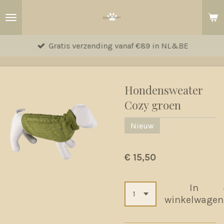
Ga
direct
naar
Gratis verzending vanaf €89 in NL&BE
de
hoofdinhoud
Hondensweater
Cozy groen
Nieuw
€ 15,50
In
winkelwagen