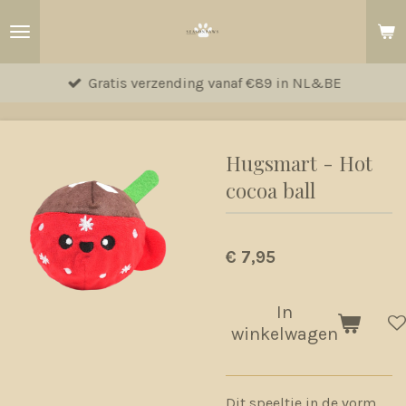
Ga
direct
naar
Gratis verzending vanaf €89 in NL&BE
de
hoofdinhoud
Hugsmart - Hot
cocoa ball
€ 7,95
In
winkelwagen
Dit speeltje in de vorm