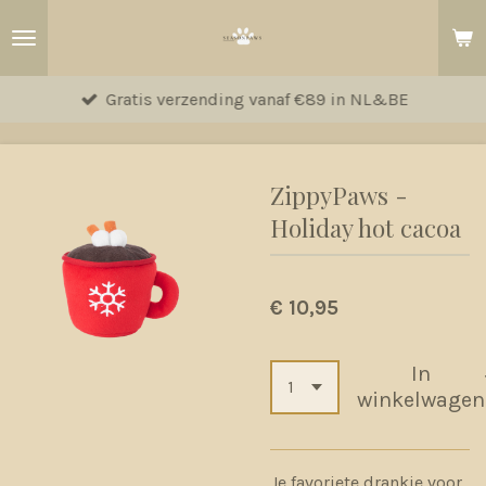
Ga
direct
naar
Gratis verzending vanaf €89 in NL&BE
de
hoofdinhoud
ZippyPaws -
Holiday hot cacoa
€ 10,95
In
winkelwagen
Je favoriete drankje voor